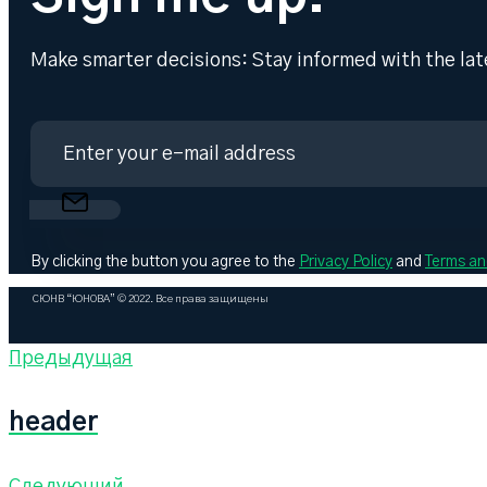
Make smarter decisions: Stay informed with the late
By clicking the button you agree to the
Privacy Policy
and
Terms an
СЮНВ “ЮНОВА” © 2022. Все права защищены
Навигация
Предыдущая
Предыдущая
по
записям
header
Следующий
Следующий